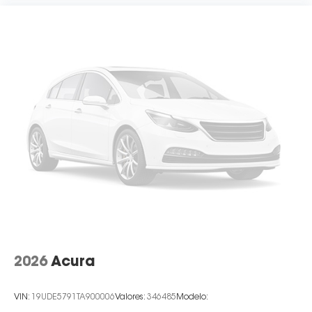
2026
Acura
VIN:
19UDE5791TA900006
Valores:
346485
Modelo: