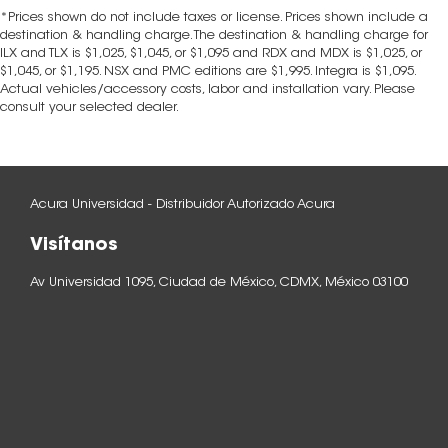
*Prices shown do not include taxes or license. Prices shown include a
destination & handling charge. The destination & handling charge for
ILX and TLX is $1,025, $1,045, or $1,095 and RDX and MDX is $1,025, or
$1,045, or $1,195. NSX and PMC editions are $1,995. Integra is $1,095.
Actual vehicles/accessory costs, labor and installation vary. Please
consult your selected dealer.
Acura Universidad - Distribuidor Autorizado Acura
Visítanos
Av Universidad 1095, Ciudad de México, CDMX, México 03100