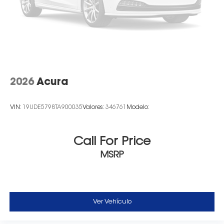
2026
Acura
VIN:
19UDE5798TA900035
Valores:
346761
Modelo:
Call For Price
MSRP
Ver Vehículo