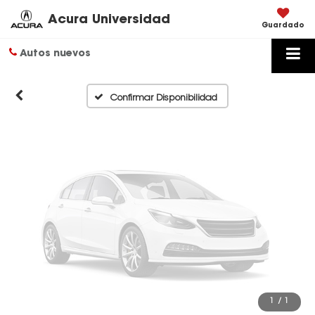
Disponibles
Acura Universidad
Guardado
Autos nuevos
Por favor, revise luego
Confirmar Disponibilidad
1
/
1