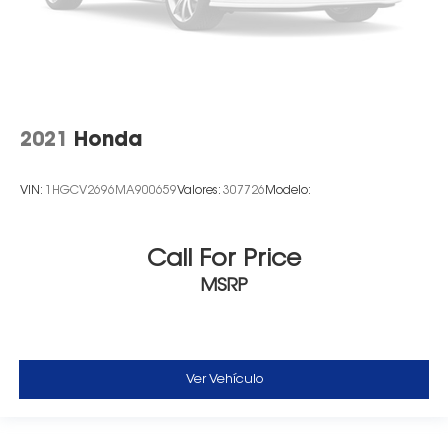
2021
Honda
VIN:
1HGCV2696MA900659
Valores:
307726
Modelo:
Call For Price
MSRP
Ver Vehículo