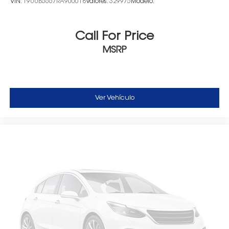
VIN:
19UUB5667RA900018
Valores:
329975
Modelo:
Call For Price
MSRP
Ver Vehículo