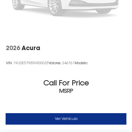
2026
Acura
VIN:
19UDE5798TA900035
Valores:
346761
Modelo:
Call For Price
MSRP
Ver Vehículo