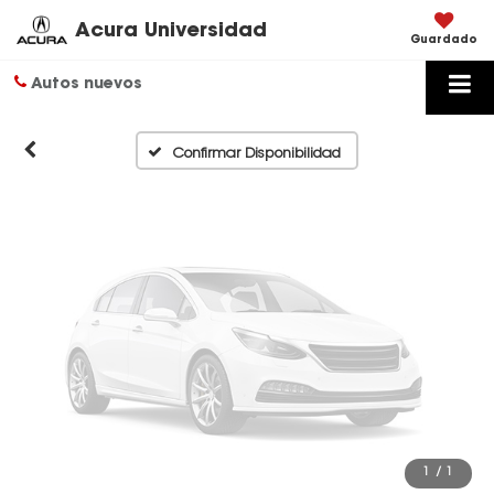
Disponibles
Acura Universidad
Guardado
Autos nuevos
Por favor, revise luego
Confirmar Disponibilidad
1
/
1