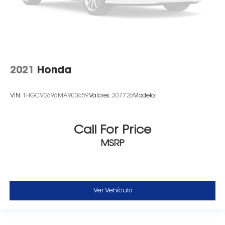
2021
Honda
VIN:
1HGCV2696MA900659
Valores:
307726
Modelo:
Call For Price
MSRP
Ver Vehículo