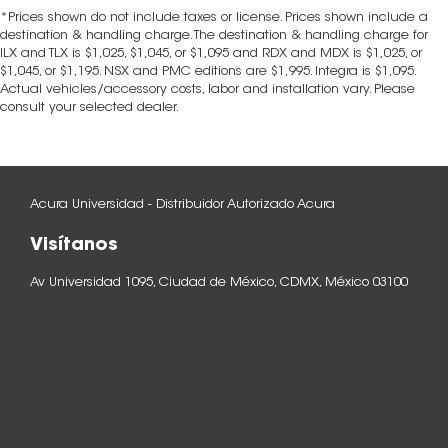
*Prices shown do not include taxes or license. Prices shown include a
destination & handling charge. The destination & handling charge for
ILX and TLX is $1,025, $1,045, or $1,095 and RDX and MDX is $1,025, or
$1,045, or $1,195. NSX and PMC editions are $1,995. Integra is $1,095.
Actual vehicles/accessory costs, labor and installation vary. Please
consult your selected dealer.
Acura Universidad - Distribuidor Autorizado Acura
Visítanos
Av Universidad 1095, Ciudad de México, CDMX, México 03100