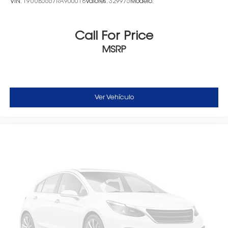
VIN:
19UUB5667RA900018
Valores:
329975
Modelo:
Call For Price
MSRP
Ver Vehículo