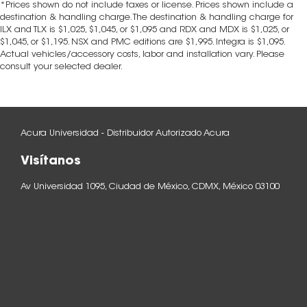
*Prices shown do not include taxes or license. Prices shown include a
destination & handling charge. The destination & handling charge for
ILX and TLX is $1,025, $1,045, or $1,095 and RDX and MDX is $1,025, or
$1,045, or $1,195. NSX and PMC editions are $1,995. Integra is $1,095.
Actual vehicles/accessory costs, labor and installation vary. Please
consult your selected dealer.
Acura Universidad - Distribuidor Autorizado Acura
Visítanos
Av Universidad 1095, Ciudad de México, CDMX, México 03100