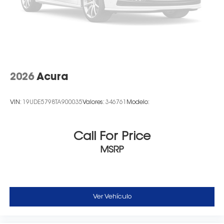
2026
Acura
VIN:
19UDE5798TA900035
Valores:
346761
Modelo:
Call For Price
MSRP
Ver Vehículo