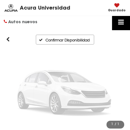
Disponibles
Acura Universidad
Guardado
Autos nuevos
Por favor, revise luego
Confirmar Disponibilidad
1
/
1