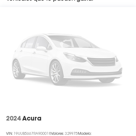
2024
Acura
VIN:
19UUB5667RA900018
Valores:
329975
Modelo: