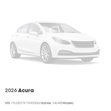
2026
Acura
VIN:
19UDE5791TA900006
Valores:
346485
Modelo: