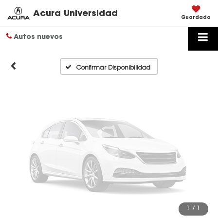
Disponibles
Acura Universidad
Guardado
Autos nuevos
Por favor, revise luego
Confirmar Disponibilidad
1
/
1