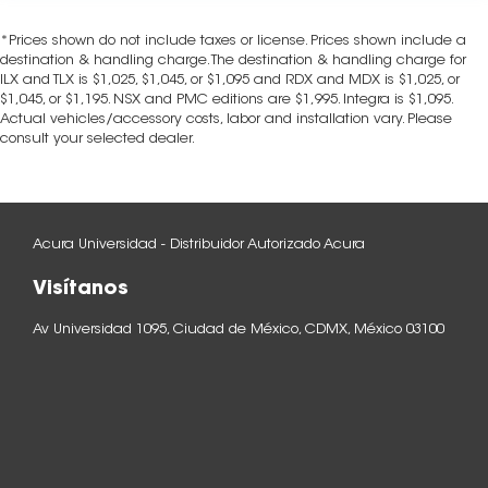
*Prices shown do not include taxes or license. Prices shown include a
destination & handling charge. The destination & handling charge for
ILX and TLX is $1,025, $1,045, or $1,095 and RDX and MDX is $1,025, or
$1,045, or $1,195. NSX and PMC editions are $1,995. Integra is $1,095.
Actual vehicles/accessory costs, labor and installation vary. Please
consult your selected dealer.
Acura Universidad - Distribuidor Autorizado Acura
Visítanos
Av Universidad 1095, Ciudad de México, CDMX, México 03100