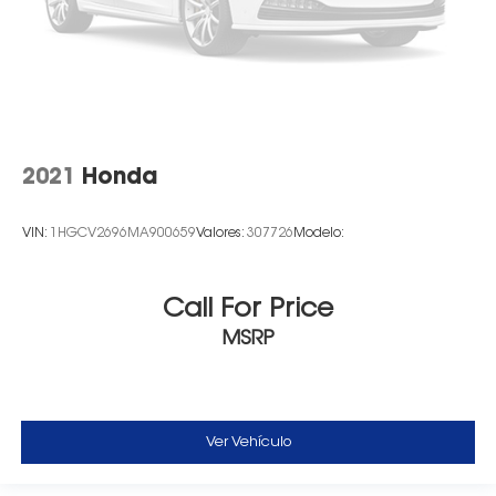
2021
Honda
VIN:
1HGCV2696MA900659
Valores:
307726
Modelo:
Call For Price
MSRP
Ver Vehículo