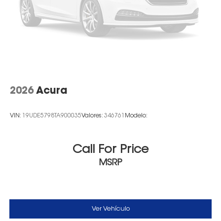
2026
Acura
VIN:
19UDE5798TA900035
Valores:
346761
Modelo:
Call For Price
MSRP
Ver Vehículo