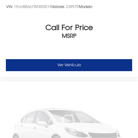
VIN:
19UUB5667RA900018
Valores:
329975
Modelo:
Call For Price
MSRP
Ver Vehículo