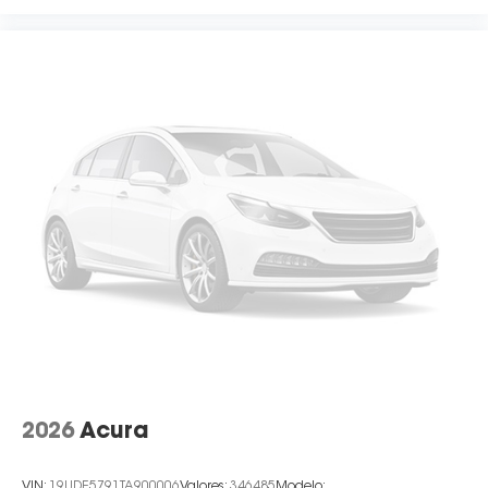
2026
Acura
VIN:
19UDE5791TA900006
Valores:
346485
Modelo: