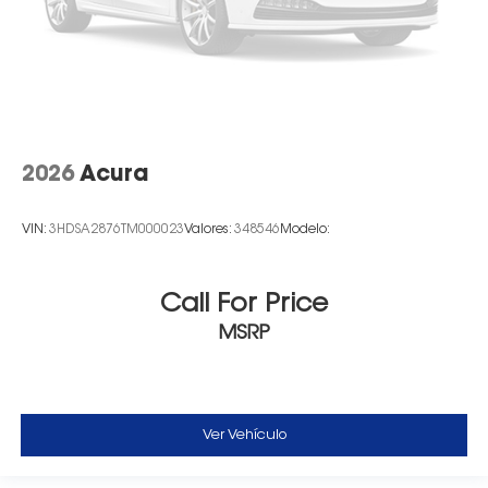
2026
Acura
VIN:
3HDSA2876TM000023
Valores:
348546
Modelo:
Call For Price
MSRP
Ver Vehículo