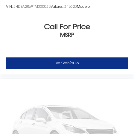
VIN:
3HDSA2869TM000038
Valores:
348620
Modelo:
Call For Price
MSRP
Ver Vehículo