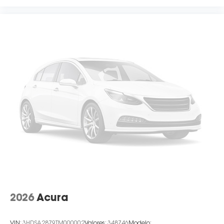
2026
Acura
VIN:
3HDSA2879TM000002
Valores:
348746
Modelo: