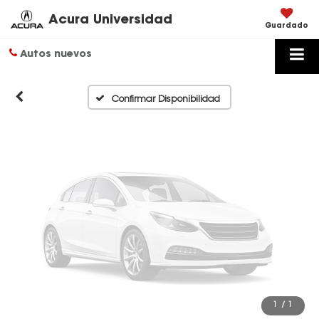
Disponibles
Acura Universidad
Guardado
Autos nuevos
Por favor, revise luego
Confirmar Disponibilidad
1
/
1