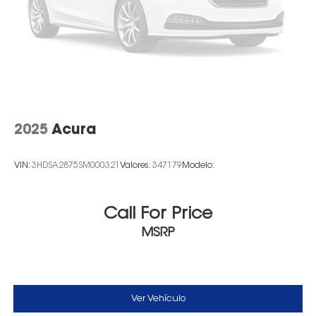
2025
Acura
VIN:
3HDSA2875SM000321
Valores:
347179
Modelo:
Call For Price
MSRP
Ver Vehículo