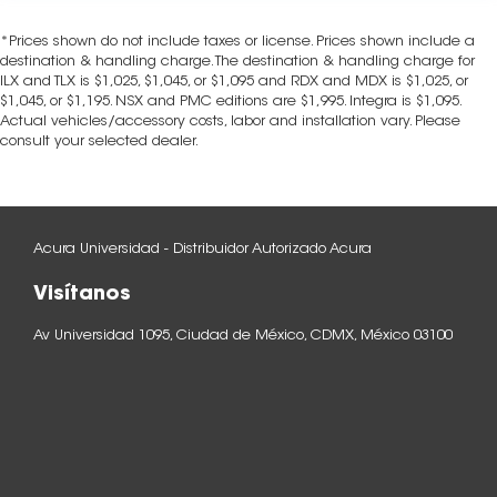
*Prices shown do not include taxes or license. Prices shown include a
destination & handling charge. The destination & handling charge for
ILX and TLX is $1,025, $1,045, or $1,095 and RDX and MDX is $1,025, or
$1,045, or $1,195. NSX and PMC editions are $1,995. Integra is $1,095.
Actual vehicles/accessory costs, labor and installation vary. Please
consult your selected dealer.
Acura Universidad - Distribuidor Autorizado Acura
Visítanos
Av Universidad 1095, Ciudad de México, CDMX, México 03100