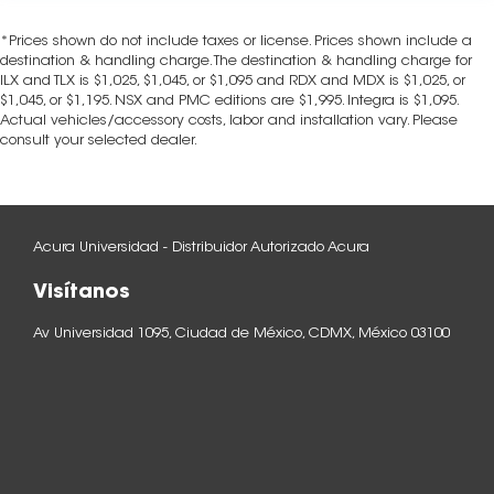
*Prices shown do not include taxes or license. Prices shown include a
destination & handling charge. The destination & handling charge for
ILX and TLX is $1,025, $1,045, or $1,095 and RDX and MDX is $1,025, or
$1,045, or $1,195. NSX and PMC editions are $1,995. Integra is $1,095.
Actual vehicles/accessory costs, labor and installation vary. Please
consult your selected dealer.
Acura Universidad - Distribuidor Autorizado Acura
Visítanos
Av Universidad 1095, Ciudad de México, CDMX, México 03100