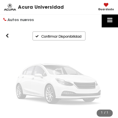
Disponibles
Acura Universidad
Guardado
Autos nuevos
Por favor, revise luego
Confirmar Disponibilidad
1
/
1