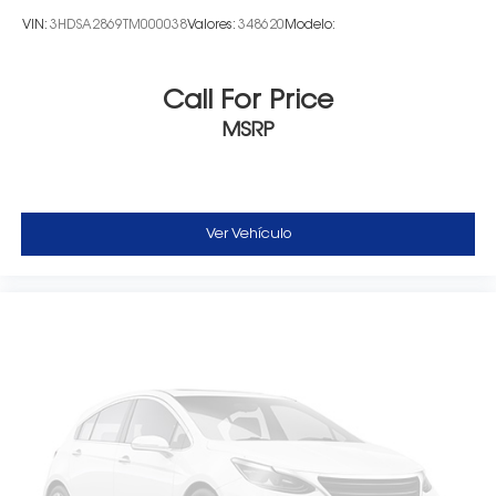
VIN:
3HDSA2869TM000038
Valores:
348620
Modelo:
Call For Price
MSRP
Ver Vehículo