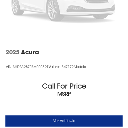
2025
Acura
VIN:
3HDSA2875SM000321
Valores:
347179
Modelo:
Call For Price
MSRP
Ver Vehículo