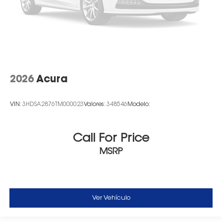
2026
Acura
VIN:
3HDSA2876TM000023
Valores:
348546
Modelo:
Call For Price
MSRP
Ver Vehículo