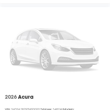
2026
Acura
VIN:
3HDSA2879TM000002
Valores:
348746
Modelo: