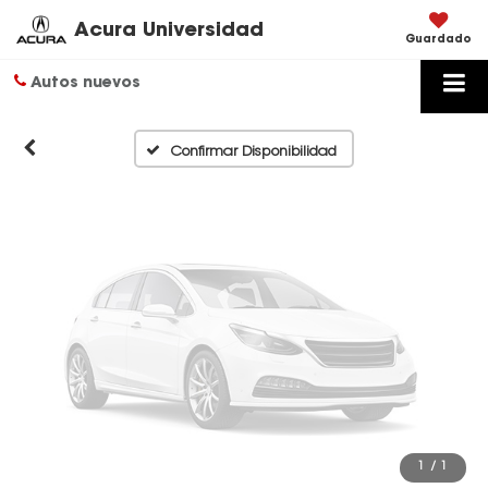
Disponibles
Acura Universidad
Guardado
Autos nuevos
Por favor, revise luego
Confirmar Disponibilidad
1
/
1