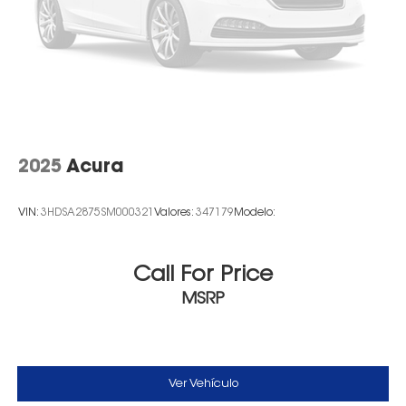
2025
Acura
VIN:
3HDSA2875SM000321
Valores:
347179
Modelo:
Call For Price
MSRP
Ver Vehículo