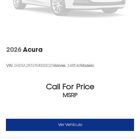
2026
Acura
VIN:
3HDSA2876TM000023
Valores:
348546
Modelo:
Call For Price
MSRP
Ver Vehículo