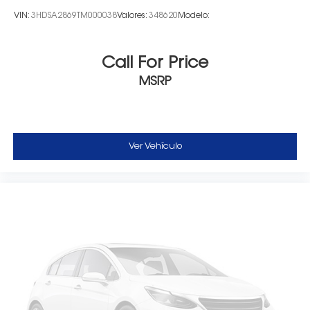
VIN:
3HDSA2869TM000038
Valores:
348620
Modelo:
Call For Price
MSRP
Ver Vehículo