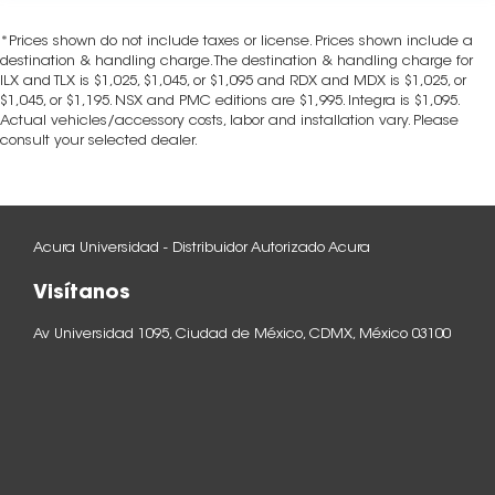
*Prices shown do not include taxes or license. Prices shown include a
destination & handling charge. The destination & handling charge for
ILX and TLX is $1,025, $1,045, or $1,095 and RDX and MDX is $1,025, or
$1,045, or $1,195. NSX and PMC editions are $1,995. Integra is $1,095.
Actual vehicles/accessory costs, labor and installation vary. Please
consult your selected dealer.
Acura Universidad - Distribuidor Autorizado Acura
Visítanos
Av Universidad 1095, Ciudad de México, CDMX, México 03100