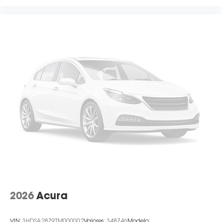
2026
Acura
VIN:
3HDSA2879TM000002
Valores:
348746
Modelo: