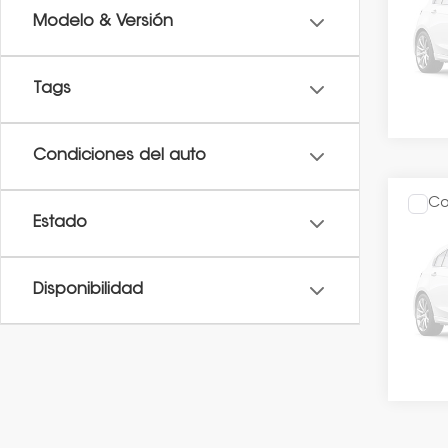
O
Modelo & Versión
VIN:
2H
Dispo
Tags
Condiciones del auto
Co
Precio
2026
Estado
TOUR
O
VIN:
2H
Disponibilidad
Dispo