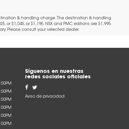
stination & handling charge. The destination & handling
25, or $1,045, or $1,195. NSX and PMC editions are $1,995.
vary. Please consult your selected dealer.
Síguenos en nuestras
redes sociales oficiales
7:00PM
7:00PM
Aviso de privacidad
7:00PM
7:00PM
7:00PM
3:00PM