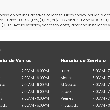
shown do not include taxes or license. Prices shown include a de
or ILX and TLX is $1,025, $1,045, or $1,095 and RDX and MDX is $1,0
is $1,095. Actual vehicles/accessory costs, labor and installation 
a
rio de Ventas
Horario de Servicio
9:00AM - 8:00PM
Lunes
7:00AM - 
s
9:00AM - 8:00PM
Martes
7:00AM - 
oles
9:00AM - 8:00PM
Miércoles
7:00AM - 
s
9:00AM - 8:00PM
Jueves
7:00AM - 
es
9:00AM - 8:00PM
Viernes
7:00AM - 
ado
9:00AM - 6:00PM
Sábado
7:00AM - 