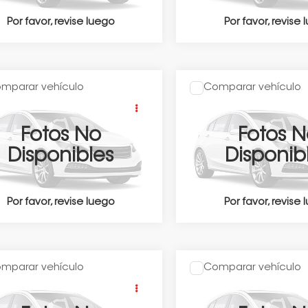
Por favor, revise luego
Por favor, revise
mparar vehículo
Comparar vehículo
$868,900
:
Precio:
Honda CRV
CR-V
2026
Honda CRV
CR-
ING CVT 2026
TOURING CVT 2026
btén Una Cotización
Obtén Una Coti
Fotos No
Fotos N
KRS3890TH902970
Valores:
348163
VIN:
2HKRS3894TH901160
Valor
Disponibles
Disponib
Ext.
Int.
rvado
Disponible
Por favor, revise luego
Por favor, revise
mparar vehículo
Comparar vehículo
$868,900
:
Precio:
Honda CRV
CR-V
2026
Honda CRV
CR-
ING CVT 2026
TOURING CVT 2026