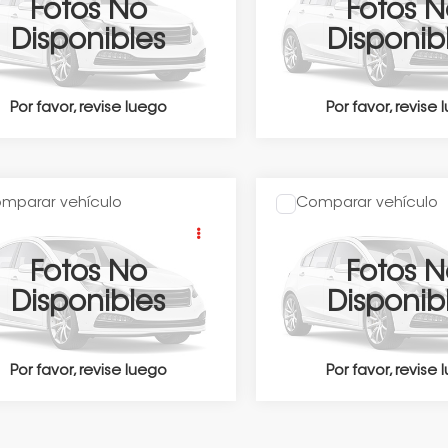
btén Una Cotización
Obtén Una Coti
Fotos No
Fotos N
KRS3892TH901206
Valores:
346678
VIN:
2HKRS3890TH903634
Valor
Disponibles
Disponib
Ext.
Int.
nible
Disponible
Por favor, revise luego
Por favor, revise
mparar vehículo
Comparar vehículo
$868,900
:
Precio:
Honda CRV
CR-V
2026
Honda CRV
CR-
ING CVT 2026
TOURING CVT 2026
btén Una Cotización
Obtén Una Coti
Fotos No
Fotos N
KRS3891TH903433
Valores:
348295
VIN:
2HKRS3893TH903529
Valor
Disponibles
Disponib
Ext.
Int.
nible
Disponible
Por favor, revise luego
Por favor, revise