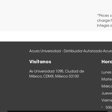
*Prices 
charge f
Integra 
Acura Universidad - Distribuidor Autorizado Acur
Visítanos
Hora
Av Universidad 1095, Ciudad de
Lunes
México, CDMX, México 03100
Marte
Miérc
Jueve
Viern
Sáb