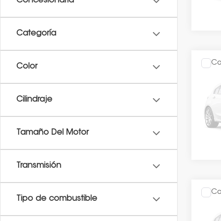
Concesionaria
Categoría
Co
Color
Precio
2026
TOUR
O
Cilindraje
VIN:
2H
Rese
Tamaño Del Motor
Transmisión
Co
Tipo de combustible
Precio
2026
TOUR