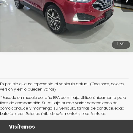
Obtén Financiamiento
1
/
31
Es posible que no represente el vehiculo actual. (Opciones, colores,
version y estilo pueden variar)
*Basado en modelo del año EPA de millaje. Utilice únicamente para
fines de comparación. Su millaje puede variar dependiendo de
cómo conduce y mantenga su vehículo, formas de conducir, edad
batería / condiciones (híbrido solamente) y otros factores.
Acura Universidad - Distribuidor Autorizado Acura
Visítanos