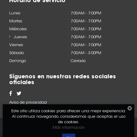
Horario de Servicio
Lunes
7:00AM - 7:00PM
Martes
7:00AM - 7:00PM
Miércoles
7:00AM - 7:00PM
Jueves
7:00AM - 7:00PM
Viernes
7:00AM - 7:00PM
Sábado
7:00AM - 3:00PM
Domingo
Cerrado
Síguenos en nuestras redes sociales
oficiales
Aviso de privacidad
Este sitio utiliza cookies para ofrecer una mejor experiencia.
Al continuar navegando, consideramos que aceptas el uso
de cookies.
2022 © Acura - Todos los
Desarrollado por
DealerOn
Más información
derechos reservados.
y Go Virtual