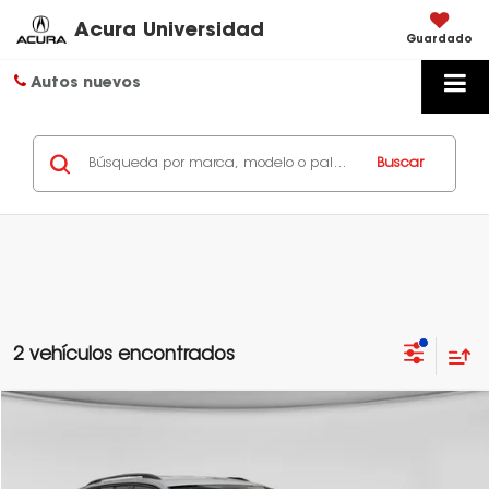
Acura Universidad
Guardado
Autos nuevos
Buscar
2 vehículos encontrados
Comparar vehículo
Llámanos Para Obtener el Precio
2022
Volkswagen TIGUAN
TRENDLINE PLUS
Precio:
VIN:
3VVKP65N4NM117243
Valores:
348611
Obtén Una Cotización