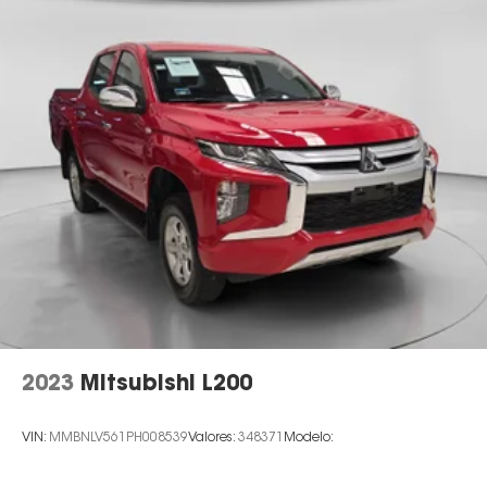
2023
Mitsubishi L200
VIN:
MMBNLV561PH008539
Valores:
348371
Modelo: