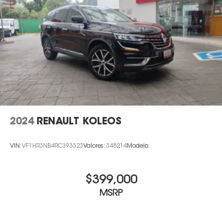
2024
RENAULT KOLEOS
VIN:
VF1HR3NB4RC393323
Valores:
348214
Modelo:
$399,000
MSRP