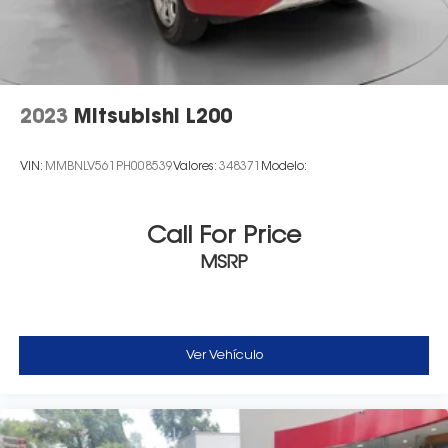
2023
Mitsubishi L200
VIN:
MMBNLV561PH008539
Valores:
348371
Modelo:
Call For Price
MSRP
Ver Vehículo